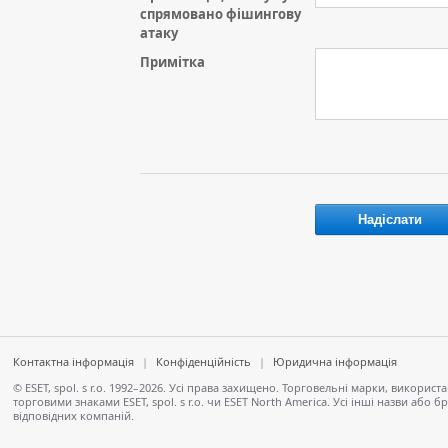
спрямовано фішингову
атаку
Примітка
Контактна інформація
|
Конфіденційність
|
Юридична інформація
© ESET, spol. s r.o. 1992–2026. Усі права захищено. Торговельні марки, викори
торговими знаками ESET, spol. s r.o. чи ESET North America. Усі інші назви аб
відповідних компаній.