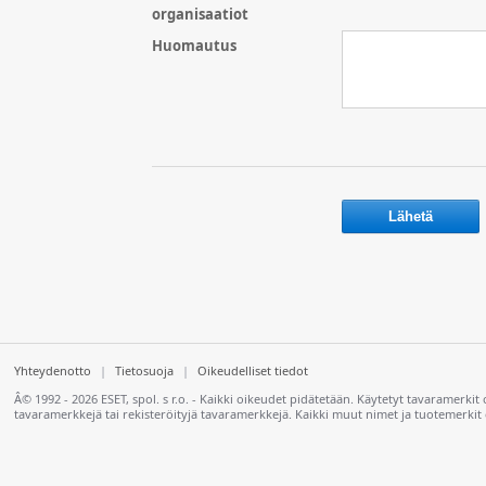
organisaatiot
Huomautus
Yhteydenotto
|
Tietosuoja
|
Oikeudelliset tiedot
Â© 1992 - 2026 ESET, spol. s r.o. - Kaikki oikeudet pidätetään. Käytetyt tavaramerkit 
tavaramerkkejä tai rekisteröityjä tavaramerkkejä. Kaikki muut nimet ja tuotemerkit 