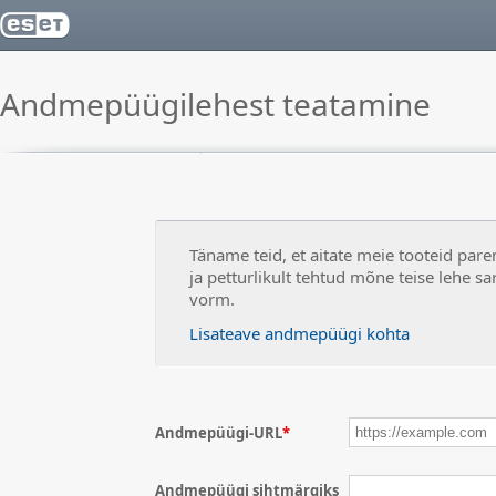
Andmepüügilehest teatamine
Täname teid, et aitate meie tooteid parem
ja petturlikult tehtud mõne teise lehe sa
vorm.
Lisateave andmepüügi kohta
Andmepüügi-URL
*
Andmepüügi sihtmärgiks