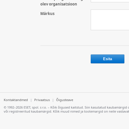
olev organisatsioon
Märkus
Kontaktandmed
|
Privaatsus
|
Õigusteave
© 1992–2026 ESET, spol. s r.o. – Kõik õigused kaitstud. Siin kasutatud kaubamärgid 
või registreeritud kaubamärgid. Kõik muud nimed ja tootemargid on neile vastava