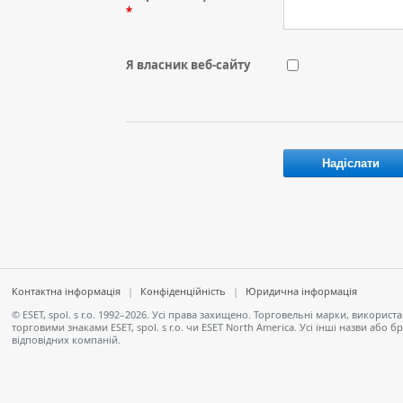
*
Я власник веб-сайту
Контактна інформація
|
Конфіденційність
|
Юридична інформація
© ESET, spol. s r.o. 1992–2026. Усі права захищено. Торговельні марки, викори
торговими знаками ESET, spol. s r.o. чи ESET North America. Усі інші назви аб
відповідних компаній.