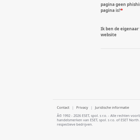
pagina geen phishi
pagina is?
*
Ik ben de eigenaar
website
Contact
|
Privacy
|
Juridische informatie
Â© 1992 - 2026 ESET, spol. s r.o. - Alle rechten 
handelsmerken van ESET, spol. s r.o. of ESET Nor
respectieve bedrijven.